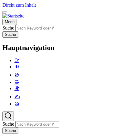
Direkt zum Inhalt
Menü
Suche
Suche
Hauptnavigation
🚀
🔊
💿
🔵
🌍
✍️
📖
Suche
Suche