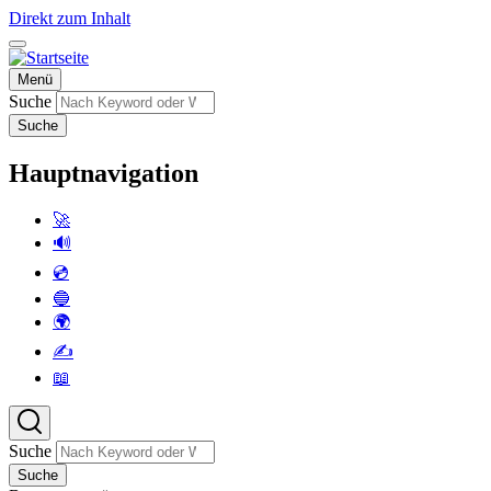
Direkt zum Inhalt
Menü
Suche
Suche
Hauptnavigation
🚀
🔊
💿
🔵
🌍
✍️
📖
Suche
Suche