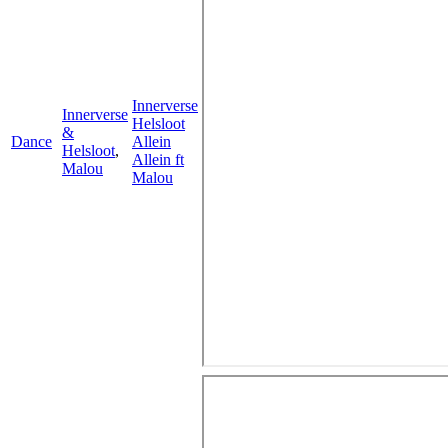
Innerverse
Innerverse
Helsloot
&
Dance
Allein
Helsloot
,
Allein ft
Malou
Malou