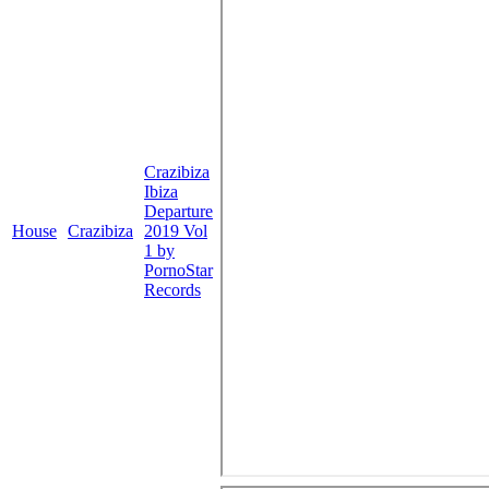
Crazibiza
Ibiza
Departure
House
Crazibiza
2019 Vol
1 by
PornoStar
Records