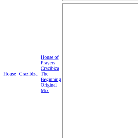
House of
Prayers
Crazibiza
House
Crazibiza
The
Beginning
Original
Mix