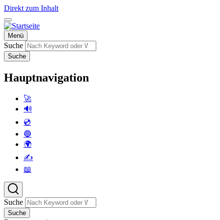
Direkt zum Inhalt
Menü
Suche
Suche
Hauptnavigation
🚀
🔊
💿
🔵
🌍
✍️
📖
Suche
Suche