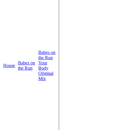
Babes on
the Run
Babes on
Your
House
the Run
Body
Original
Mix