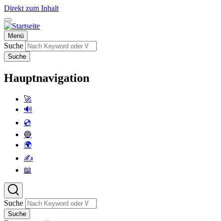
Direkt zum Inhalt
Menü
Suche
Suche
Hauptnavigation
🚀
🔊
💿
🔵
🌍
✍️
📖
Suche
Suche