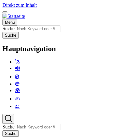
Direkt zum Inhalt
Menü
Suche
Suche
Hauptnavigation
🚀
🔊
💿
🔵
🌍
✍️
📖
Suche
Suche