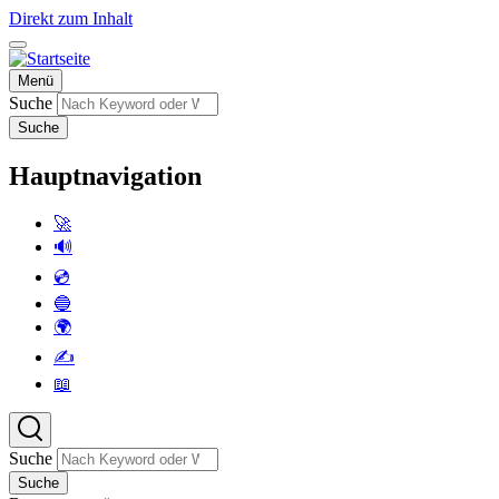
Direkt zum Inhalt
Menü
Suche
Suche
Hauptnavigation
🚀
🔊
💿
🔵
🌍
✍️
📖
Suche
Suche