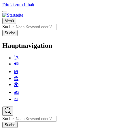
Direkt zum Inhalt
Menü
Suche
Suche
Hauptnavigation
🚀
🔊
💿
🔵
🌍
✍️
📖
Suche
Suche