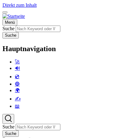
Direkt zum Inhalt
Menü
Suche
Suche
Hauptnavigation
🚀
🔊
💿
🔵
🌍
✍️
📖
Suche
Suche