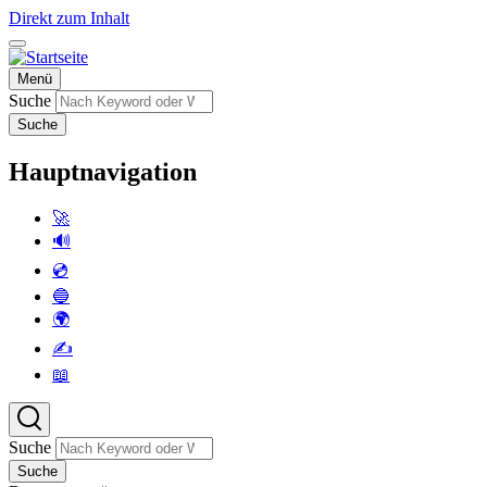
Direkt zum Inhalt
Menü
Suche
Suche
Hauptnavigation
🚀
🔊
💿
🔵
🌍
✍️
📖
Suche
Suche