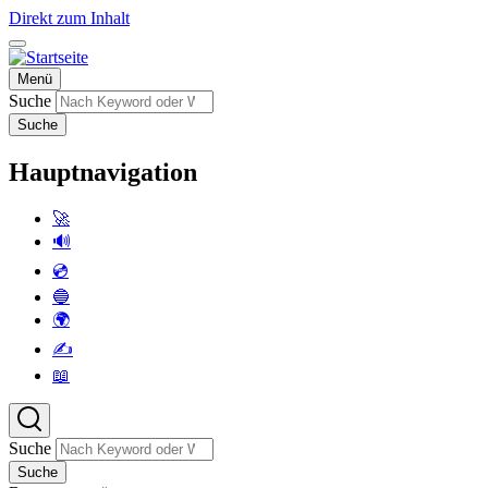
Direkt zum Inhalt
Menü
Suche
Suche
Hauptnavigation
🚀
🔊
💿
🔵
🌍
✍️
📖
Suche
Suche