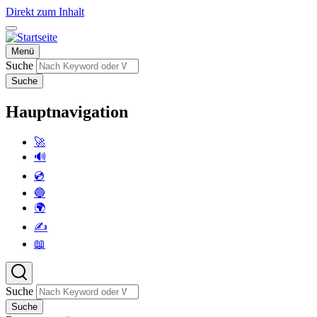
Direkt zum Inhalt
Menü
Suche
Suche
Hauptnavigation
🚀
🔊
💿
🔵
🌍
✍️
📖
Suche
Suche