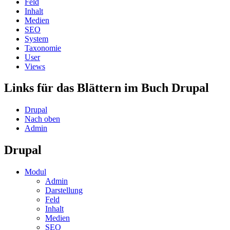
Feld
Inhalt
Medien
SEO
System
Taxonomie
User
Views
Links für das Blättern im Buch Drupal
Drupal
Nach oben
Admin
Drupal
Modul
Admin
Darstellung
Feld
Inhalt
Medien
SEO