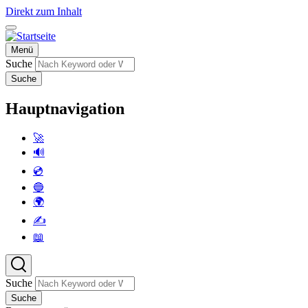
Direkt zum Inhalt
Menü
Suche
Suche
Hauptnavigation
🚀
🔊
💿
🔵
🌍
✍️
📖
Suche
Suche