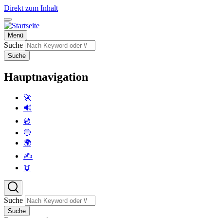
Direkt zum Inhalt
Menü
Suche
Suche
Hauptnavigation
🚀
🔊
💿
🔵
🌍
✍️
📖
Suche
Suche